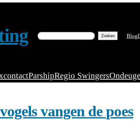
ting
Zoeken
Blog
D
Zoeken
xcontact
Parship
Regio Swingers
Ondeuge
 vogels vangen de poes