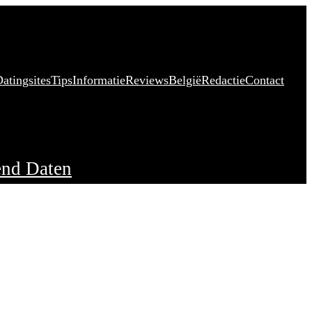
atingsites
Tips
Informatie
Reviews
België
Redactie
Contact
nd Daten